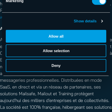
Marketing
haut de gamme sont utilisés par plus de 125 000 clients.
Pour plus d’informations, visitez le site
www.hornetsecurity.com
.
Show details
A propos d’Altospam
Allow all
Altospam est une société à responsabilité limitée fondée
en juin 2002 et soutenue par la société d’investissement
Allow selection
Ciclad depuis juillet 2022, dont le siège social est situé à
Bordeaux, en France. Expert en cybersécurité des
Deny
messageries, Altospam développe depuis plus de 20
ans des solutions françaises de sécurisation des
messageries professionnelles. Distribuées en mode
SaaS, en direct et via un réseau de partenaires, ses
solutions Mailsafe, Mailout et Training protègent
aujourd’hui des milliers d’entreprises et de collectivités.
La société est 100% française, hébergeant ses solutions