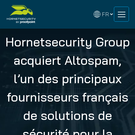
Skip
Skip
to
to
content
content
Hornetsecurity Group
acquiert Altospam,
l’un des principaux
fournisseurs français
de solutions de
sécurité pour la