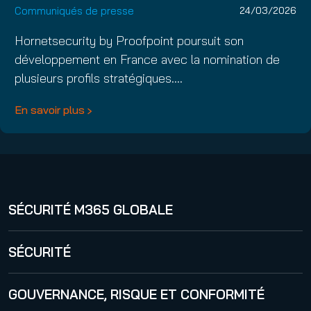
Communiqués de presse
24/03/2026
Hornetsecurity by Proofpoint poursuit son
développement en France avec la nomination de
plusieurs profils stratégiques.…
En savoir plus
SÉCURITÉ M365 GLOBALE
365 Total Protection
SÉCURITÉ
Security Awareness Service
GOUVERNANCE, RISQUE ET CONFORMITÉ