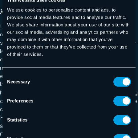
This website uses cookies
We use cookies to personalise content and ads, to
À propos du groupe Hornetsecurity
provide social media features and to analyse our traffic.
We also share information about your use of our site with
Hornetsecurity est l’un des principaux fournisseurs
our social media, advertising and analytics partners who
mondiaux de solutions de sécurité, de conformité, de
may combine it with other information that you’ve
sauvegarde et de sensibilisation à la sécurité basées sur
provided to them or that they’ve collected from your use
le cloud de nouvelle génération, qui aident les
of their services.
entreprises et les organisations de toutes tailles dans le
monde entier. Son produit phare, 365 Total Protection,
est la solution de sécurité en cloud pour Microsoft 365
Consent
Necessary
Selection
la plus complète du marché. Poussée par l’innovation et
l’excellence en matière de cybersécurité, Hornetsecurity
construit un avenir numérique plus sûr et des cultures de
Preferences
sécurité durables grâce à son portefeuille primé.
Hornetsecurity est présent dans plus de 120 pays grâce
Statistics
à son réseau de distribution international, de plus de 12
000 partenaires de distribution et MSP. Ses services