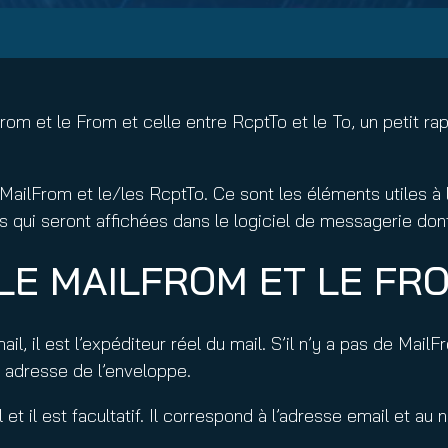
nuity Service
ature and Disclaimer
il
From et le From et celle entre RcptTo et le To, un petit ra
e MailFrom et le/les RcptTo. Ce sont les éléments utiles 
 qui seront affichées dans le logiciel de messagerie dont
LE MAILFROM ET LE FR
l, il est l’expéditeur réel du mail. S’il n’y a pas de Mail
 adresse de l’enveloppe.
 il est facultatif. Il correspond à l’adresse email et au no