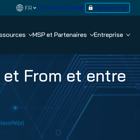
Contact
24/7 Support
Partner Portal
ssources
MSP et Partenaires
Entreprise
BACKUP
 et From et entre
365 Total Backup
VM Backup
n
lassifié(e)