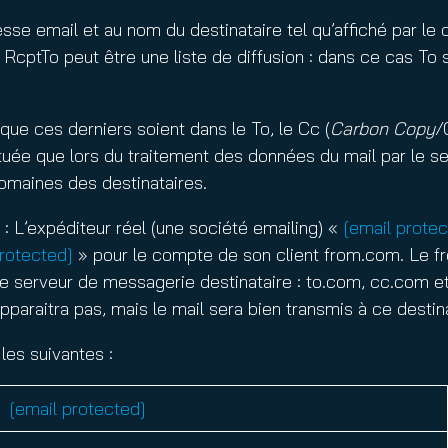
sse email et au nom du destinataire tel qu’affiché par le c
RcptTo peut être une liste de diffusion : dans ce cas To s
ue ces derniers soient dans le To, le Cc (
Carbon Copy
/
ectuée que lors du traitement des données du mail par le 
omaines des destinataires.
 : L’expéditeur réel (une société emailing) «
[email protec
protected]
» pour le compte de son client from.com. Le f
 serveur de messagerie destinataire : to.com, cc.com et
araitra pas, mais le mail sera bien transmis à ce destina
es suivantes :
[email protected]