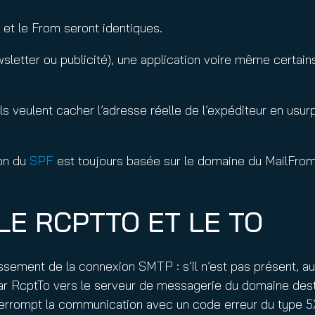
 et le From seront identiques.
wsletter ou publicité), une application voire même certai
s veulent cacher l’adresse réelle de l’expéditeur en usur
ion du
SPF
est toujours basée sur le domaine du MailFrom,
LE RCPTTO ET LE TO
ssement de la connexion SMTP : s’il n’est pas présent, a
RcptTo vers le serveur de messagerie du domaine destina
nterrompt la communication avec un code erreur du type 5X