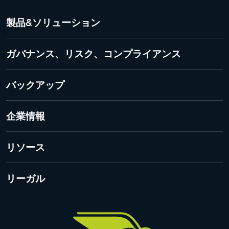
製品&ソリューション
DMARC Manager
ガバナンス、リスク、コンプライアンス
Security Awareness Service
365 Permission Manager
バックアップ
Vade for M365 Email Security
365 Total Backup
企業情報
私たちについて
リソース
グローバル拠点
Hornetsecurityブログ
リーガル
プレスリリース
受賞歴
プライバシーポリシー
お問い合わせ
連絡先情報におけるプライバシーポリシー