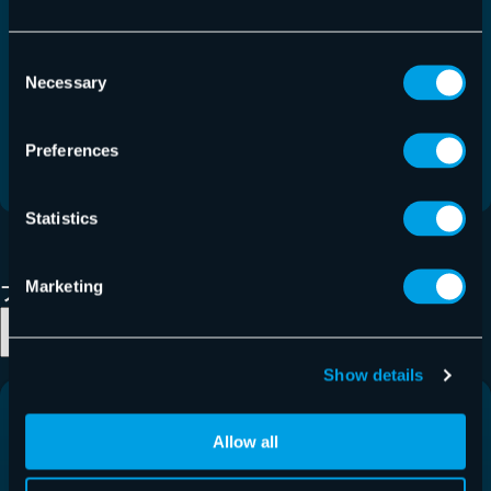
リューション「Vade for Microsoft 365」の販売に
おいて、このたび、株式会社アイ・アイ・エム、
Consent
シネックスジャパン株式会社、高千穂交易株式会
Necessary
Selection
社それぞれと販売代理店契約を締結しました。
Preferences
詳細はこちら
Statistics
1
2
3
4
Marketing
ブログ検索
検索
Show details
Allow all