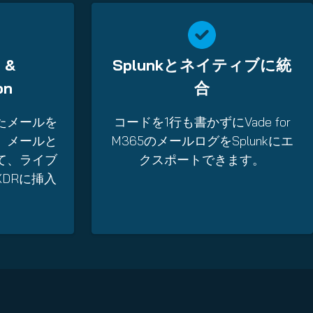
l &
Splunkとネイティブに統
on
合
たメールを
コードを1行も書かずにVade for
、メールと
M365のメールログをSplunkにエ
て、ライブ
クスポートできます。
XDRに挿入