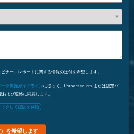
R
e
e
d
q
)
u
i
r
e
d
)
製品、ウェビナー、レポートに関する情報の送付を希望します。
データ保護ガイドライン
に従って、Hornetsecurityまたは認定パ
理および連絡に同意します。
リックして認証を開始