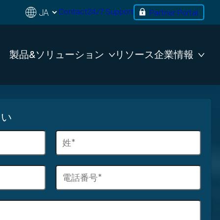
Contact
24/7 Support
Partner Portal
製品&ソリューション
リソース
企業情報
さい
姓
(
R
電
e
話
q
番
u
号
i
(
r