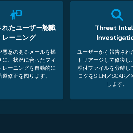
されたユーザー認識
Threat Inte
トレーニング
Investigati
が悪意のあるメールを操
ユーザーから報告され
きに、状況に合ったフィ
トリアージして修復し
トレーニングを自動的に
添付ファイルを分離し
軌道修正を図ります。
ログをSIEM／SOAR／
します。