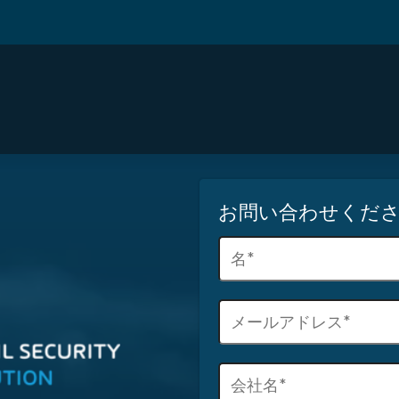
ガバナンス、リスク、コンプライアンス
バックアップ
お問い合わせくだ
ssion Manager
curityを学ぶ
365 Total Backup
名
(
R
メ
e
ー
q
ル
u
会
ア
i
社
ド
r