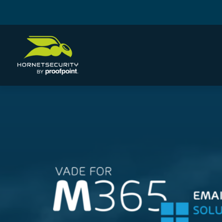
Skip
Skip
to
to
content
content
セキュリティ
企業情報
イベント
DMARC Manager
私たちについて
365 Permi
Hornetse
Security Awareness Service
グローバル拠点
Vade for M365 Email Security
受賞歴