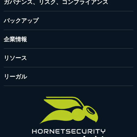
ガバナンス、リスク、コンプライアンス
Security Awareness Service
365 Permission Manager
バックアップ
Vade for M365 Email Security
365 Total Backup
企業情報
私たちについて
リソース
グローバル拠点
Hornetsecurityブログ
リーガル
プレスリリース
受賞歴
プライバシーポリシー
お問い合わせ
連絡先情報におけるプライバシーポリシー
法的通知
CLOUD Actに関するProofpointの声明