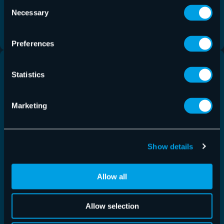
Consent
Unternehmensgruppe mit.
Necessary
Selection
詳細はこちら
Preferences
Statistics
Marketing
Show details
Allow all
Allow selection
International Invoice Manager – Germany