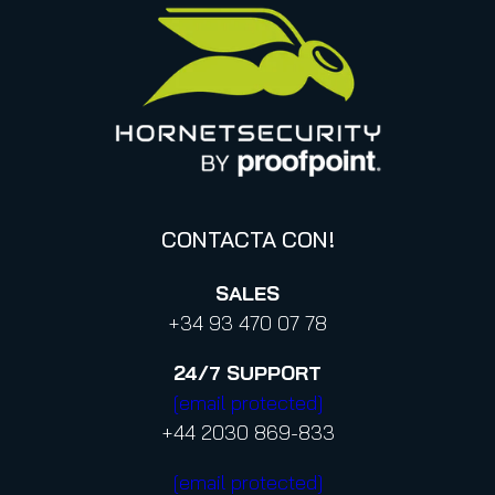
Código de conducta y Código ético
Canadá (francés)
Aviso legal
Italia
Declaración de privacidad para los contactos de
negocios
CONTACTA CON!
SALES
+34 93 470 07 78
24/7
SUPPORT
[email protected]
+44 2030 869-833
[email protected]