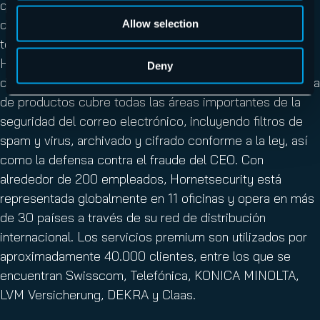
que protege la infraestructura de TI, la comunicación
digital y los datos de empresas y organizaciones de
Allow selection
todos los tamaños. El especialista en seguridad de
Hanóver presta sus servicios en todo el mundo a través
Deny
de 9 centros de datos redundantes y seguros. La cartera
de productos cubre todas las áreas importantes de la
seguridad del correo electrónico, incluyendo filtros de
spam y virus, archivado y cifrado conforme a la ley, así
como la defensa contra el fraude del CEO. Con
alrededor de 200 empleados, Hornetsecurity está
representada globalmente en 11 oficinas y opera en más
de 30 países a través de su red de distribución
internacional. Los servicios premium son utilizados por
aproximadamente 40.000 clientes, entre los que se
encuentran Swisscom, Telefónica, KONICA MINOLTA,
LVM Versicherung, DEKRA y Claas.