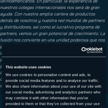
latinoamericanos. En particular, la experiencia de
nuestros colegas internacionales nos será de gran
ayuda. Con nuestra amplia cartera de productos
detrás de nosotros y nuestra red mundial de partners
y distribuidores, así como el lucrativo programa de
partners, vemos un gran potencial de crecimiento. La
fusión nos convierte en una unidad poderosa que nos
proporciona la fuerza necesaria para los próximos
desafíos. Además, con la adquisición de nuestro
partner de distribución británico, Everycloud, a
principios de este año, ya marcó el paso para
This website uses cookies
consolidar nuestro liderazgo en el mercado europeo y
We use cookies to personalise content and ads, to
desarrollar sistemáticamente nuestros servicios en
provide social media features and to analyse our traffic.
otros países».
We also share information about your use of our site with
our social media, advertising and analytics partners who
may combine it with other information that you’ve
provided to them or that they’ve collected from your use