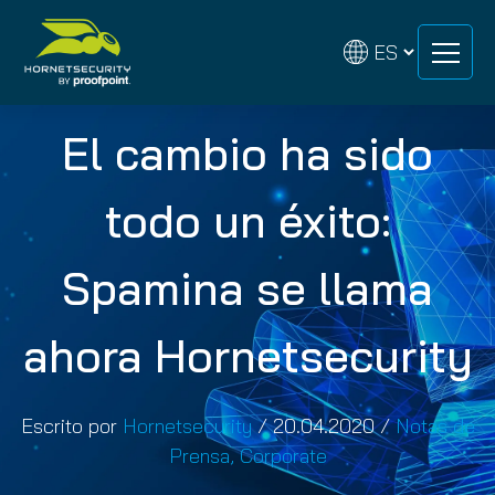
Skip
Skip
to
to
content
content
El cambio ha sido
todo un éxito:
Spamina se llama
ahora Hornetsecurity
Escrito por
Hornetsecurity
/
20.04.2020
/
Notas de
Prensa
,
Corporate