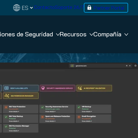
Contacto
Soporte 24/7
Partner Portal
iones de Seguridad
Recursos
Compañía
BACKUP
365 Total Backup
VM Backup
co