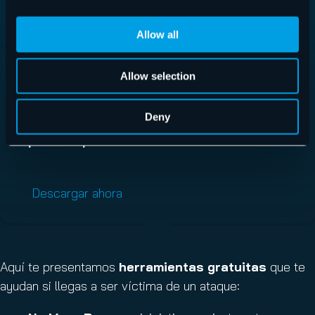
Allow all
Allow selection
Cybersecurity Report 2026
Deny
La aceleración de las amenazas globales
impulsada por la IA
Descargar ahora
Aquí te presentamos
herramientas gratuitas
que te
ayudan si llegas a ser víctima de un ataque: