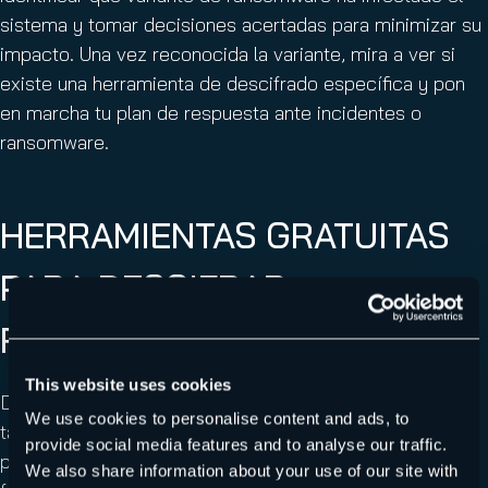
sistema y tomar decisiones acertadas para minimizar su
impacto. Una vez reconocida la variante, mira a ver si
existe una herramienta de descifrado específica y pon
en marcha tu plan de respuesta ante incidentes o
ransomware.
HERRAMIENTAS GRATUITAS
PARA DESCIFRAR
RANSOMWARE
This website uses cookies
Descifrar archivos infectados por ransomware es una
We use cookies to personalise content and ads, to
tarea delicada que requiere conocimientos técnicos,
provide social media features and to analyse our traffic.
planificación y actuar con rapidez. Entender cómo
We also share information about your use of our site with