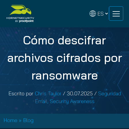
Skip
Skip
to
to
content
content
Cómo descifrar
archivos cifrados por
ransomware
Escrito por
Chris Taylor
/
30.07.2025
/
Seguridad
Email
,
Security Awareness
Home
»
Blog