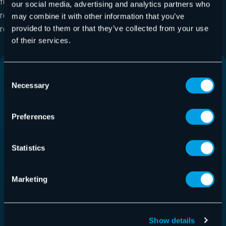
funciona este tipo de malware, contar con un plan de
our social media, advertising and analytics partners who
respuesta claro y mantener una postura proactiva
may combine it with other information that you’ve
reduce mucho su impacto.
provided to them or that they’ve collected from your use
of their services.
Consent
Necessary
Selection
Preferences
Statistics
Marketing
Show details