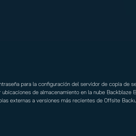
nuity Service
ature and Disclaimer
il
traseña para la configuración del servidor de copia de s
ar ubicaciones de almacenamiento en la nube Backblaze B
pias externas a versiones más recientes de Offsite Backu