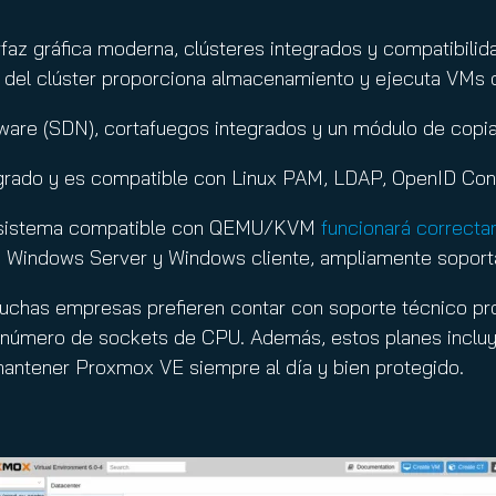
az gráfica moderna, clústeres integrados y compatibilida
o del clúster proporciona almacenamiento y ejecuta VMs
ware (SDN), cortafuegos integrados y un módulo de copia
tegrado y es compatible con Linux PAM, LDAP, OpenID Con
ier sistema compatible con QEMU/KVM
funcionará correct
Windows Server y Windows cliente, ampliamente soporta
chas empresas prefieren contar con soporte técnico prof
número de sockets de CPU. Además, estos planes incluye
a mantener Proxmox VE siempre al día y bien protegido.