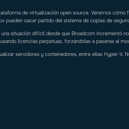
nuity Service
ature and Disclaimer
ataforma de virtualización open source. Veremos cómo fu
il
 pueden sacar partido del sistema de copias de seguri
una situación difícil desde que Broadcom incrementó no
usando licencias perpetuas, forzándolas a pasarse al mo
tualizar servidores y contenedores, entre ellas Hyper-V, 