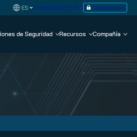
Contacto
Soporte 24/7
Partner Portal
iones de Seguridad
Recursos
Compañía
BACKUP
365 Total Backup
VM Backup
co