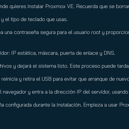
donde quieres instalar Proxmox VE. Recuerda que se borra
a y el tipo de teclado que usas.
a una contraseña segura para el usuario root y proporcion
vidor: IP estática, máscara, puerta de enlace y DNS.
rchivos y dejará el sistema listo. Este proceso puede tard
n, reinicia y retira el USB para evitar que arranque de nue
l navegador y entra a la dirección IP del servidor, usand
aseña configurada durante la instalación. Empieza a usar 