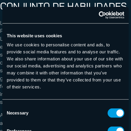
CONJUNTO DE HABILIDADES
Los administradores de VMware que deciden migrar a
Proxmox deben enfrentarse a una curva de aprendizaje.
This website uses cookies
La mayoría de los VI Admins han trabajado
We use cookies to personalise content and ads, to
exclusivamente con vSphere durante años, ya que ha
provide social media features and to analyse our traffic.
sido el pilar de la infraestructura de IT en muchas
We also share information about your use of our site with
organizaciones. Sin embargo, Proxmox se basa en un
our social media, advertising and analytics partners who
sistema operativo Debian, utiliza contenedores LXC y
may combine it with other information that you’ve
gestiona el clustering y la alta disponibilidad (HA) de una
provided to them or that they’ve collected from your use
forma muy diferente a la arquitectura de VMware. Esto
of their services.
implica que las habilidades tradicionales de gestión no
siempre se transfieren directamente.
Consent
Necessary
Selection
Aun así, también hay puntos en común, y muchos
administradores descubren que la transición es más
sencilla de lo que imaginaban. Esto se debe, en gran