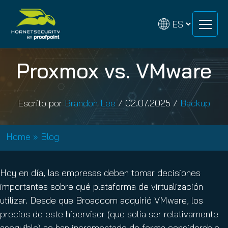
Skip
Skip
to
to
content
content
Proxmox vs. VMware
Escrito por
Brandon Lee
/
02.07.2025
/
Backup
Home
»
Blog
Hoy en día, las empresas deben tomar decisiones
importantes sobre qué plataforma de virtualización
utilizar. Desde que Broadcom adquirió VMware, los
precios de este hipervisor (que solía ser relativamente
asequible) se han incrementado de forma considerable,