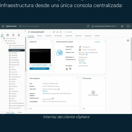
infraestructura desde una única consola centralizada:
Interfaz del cliente vSphere