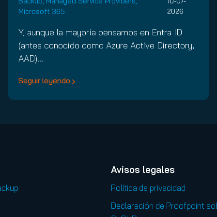
Backup
,
Managed Service Providers
,
10-07-
Microsoft 365
2026
Y, aunque la mayoría pensamos en Entra ID
(antes conocido como Azure Active Directory,
AAD)…
Seguir leyendo
Avisos legales
ackup
Política de privacidad
Declaración de Proofpoint so