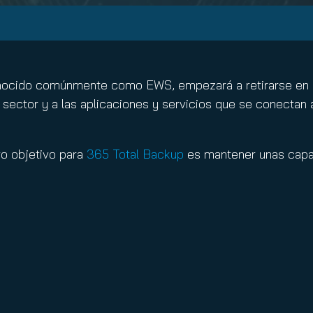
nuity Service
ature and Disclaimer
il
ocido comúnmente como EWS, empezará a retirarse en oc
l sector y a las aplicaciones y servicios que se conecta
ro objetivo para
365 Total Backup
es mantener unas capac