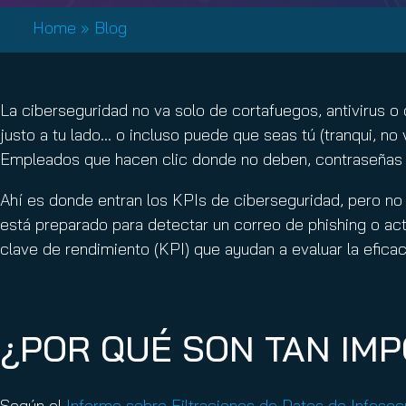
Email Conti
Home
»
Blog
Email Sign
Hornet.ema
La ciberseguridad no va solo de cortafuegos, antivirus 
justo a tu lado… o incluso puede que seas tú (tranqui, n
Empleados que hacen clic donde no deben, contraseñas 
Ahí es donde entran los KPIs de ciberseguridad, pero no
está preparado para detectar un correo de phishing o ac
clave de rendimiento (KPI) que ayudan a evaluar la efica
¿POR QUÉ SON TAN IM
Según el
Informe sobre Filtraciones de Datos de Infosec