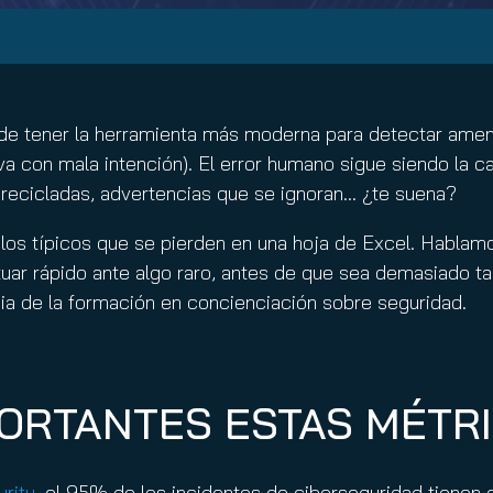
nuity Service
ature and Disclaimer
il
o de tener la herramienta más moderna para detectar ame
o va con mala intención). El error humano sigue siendo la
recicladas, advertencias que se ignoran… ¿te suena?
 los típicos que se pierden en una hoja de Excel. Hablam
tuar rápido ante algo raro, antes de que sea demasiado 
cia de la formación en concienciación sobre seguridad.
PORTANTES ESTAS MÉTR
urity
, el 95% de los incidentes de ciberseguridad tienen d