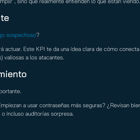
mplir”, sino que realmente entienden lo que están viendo
nte
lgo sospechoso
?
 actuar. Este KPI te da una idea clara de cómo conecta l
s) valiosas a los atacantes.
amiento
portante.
Empiezan a usar contraseñas más seguras? ¿Revisan bien
 o incluso auditorías sorpresa.