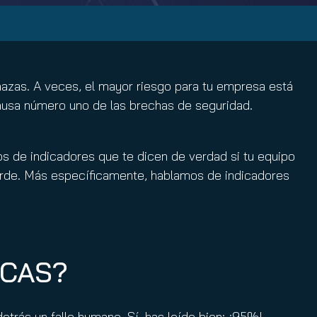
nazas. A veces, el mayor riesgo para tu empresa está
 causa número uno de las brechas de seguridad.
os de indicadores que te dicen de verdad si tu equipo
tarde. Más específicamente, hablamos de indicadores
ICAS?
etrás un fallo humano. Sí, has leído bien: ¡95%!