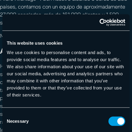
países, contamos con un equipo de aproximadamente
27.000 asociados, más de 161.000 clientes y 1.500
socios proveedores en todo el mundo.
Más información en
www.ingrammicro.com
.
This website uses cookies
Acerca de Hornetsecurity
We use cookies to personalise content and ads, to
provide social media features and to analyse our traffic.
Hornetsecurity es un proveedor líder mundial de
We also share information about your use of our site with
seguridad de correo electrónico y backup en la nube,
our social media, advertising and analytics partners who
may combine it with other information that you’ve
que protege a empresas y organizaciones de todos los
provided to them or that they’ve collected from your use
tamaños en todo el mundo. Su galardonado portfolio de
of their services.
productos cubre todas las áreas importantes de la
seguridad del correo electrónico, incluido el filtrado de
spam y virus, la protección contra el phishing y el
Consent
ransomware, el archivado y el cifrado conforme a la
Necessary
Selection
legalidad, así como la copia de seguridad, la replicación