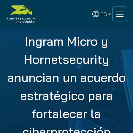
Skip
Skip
to
to
content
content
Ingram Micro y
Hornetsecurity
anuncian un acuerdo
estratégico para
fortalecer la
ciberprotección