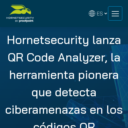
Skip
Skip
to
to
content
content
Hornetsecurity lanza
QR Code Analyzer, la
herramienta pionera
que detecta
ciberamenazas en los
códigos QR