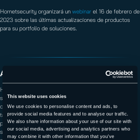
Hornetsecurity organizará un
webinar
el 16 de febrero de
2023 sobre las últimas actualizaciones de productos
para su portfolio de soluciones.
Acerca de Hornetsecurity
Hornetsecurity es un proveedor líder mundial de
This website uses cookies
seguridad de correo electrónico y backup en la nube,
que protege a empresas y organizaciones de todos los
We use cookies to personalise content and ads, to
provide social media features and to analyse our traffic.
tamaños en todo el mundo. Su galardonado portfolio de
We also share information about your use of our site with
productos cubre todas las áreas importantes de la
our social media, advertising and analytics partners who
seguridad del correo electrónico, incluido el filtrado de
may combine it with other information that you’ve