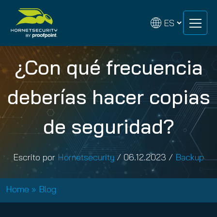
Skip
Skip
to
to
content
content
¿Con qué frecuencia
deberías hacer copias
de seguridad?
Escrito por
Hornetsecurity
/
06.12.2023
/
Backup
Home
»
Blog