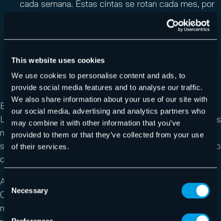
cada semana. Estas cintas se rotan cada mes, por
ejemplo, tendrás una para la “Semana 1”, otra para
la “Semana 2”, etc.
“Hijo”
: aquí se hacen copias incrementales o
diferenciales a diario, y sus cintas se sobrescriben
This website uses cookies
cada semana. Por ejemplo, una cinta para el lunes,
We use cookies to personalise content and ads, to
otra para el martes…
provide social media features and to analyse our traffic.
We also share information about your use of our site with
Este no es el único modo de aplicar un esquema GFS.
our social media, advertising and analytics partners who
Lo que define el sistema es la relación entre los distintos
may combine it with other information that you’ve
niveles de rotación: un grupo de copias completas que
provided to them or that they’ve collected from your use
se guardan a largo plazo, otro a medio plazo y un tercero
of their services.
de rotación rápida.
Algunas empresas no conservan las copias anuales.
Consent
Necessary
Selection
Otras, en lugar de sobrescribir las copias completas
mensuales, las guardan durante todo el periodo de