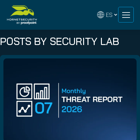
Skip
Skip
to
to
content
content
POSTS BY SECURITY LAB