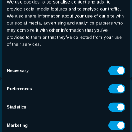
We use cookies to personalise content and ads, to
provide social media features and to analyse our traffic.
Threat Reports
10-02-2026
We also share information about your use of our site with
Monthly Threat Report febrero de 2026
our social media, advertising and analytics partners who
may combine it with other information that you’ve
El Monthly Threat Report de Hornetsecurity ofrece
provided to them or that they’ve collected from your use
un análisis periódico de las tendencias de
of their services.
seguridad…
Consent
Seguir leyendo
Necessary
Selection
Preferences
Statistics
Marketing