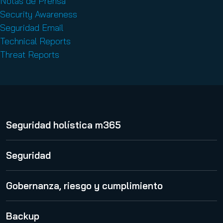
Notas de Prensa
Security Awareness
Seguridad Email
Technical Reports
Threat Reports
Seguridad holística m365
365 Total Protection
Seguridad
Spam and Malware Protection
Gobernanza, riesgo y cumplimiento
Advanced Threat Protection
365 Permission Manager
Backup
Security Awareness Service