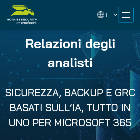
Skip
Skip
to
to
content
content
Relazioni degli
analisti
SICUREZZA, BACKUP E GRC
BASATI SULL’IA, TUTTO IN
UNO PER MICROSOFT 365