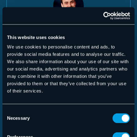
Commento di
This website uses cookies
il Chief Product Officer di
We use cookies to personalise content and ads, to
Hornetsecurity, Adrien Gendre:
provide social media features and to analyse our traffic.
We also share information about your use of our site with
our social media, advertising and analytics partners who
“Siamo onorati di essere stati nominati Top
may combine it with other information that you’ve
Players nell’edizione di quest’anno di Secure
provided to them or that they’ve collected from your use
Email – Market Quadrant 2025 di Radicati
of their services.
Group. Questo riconoscimento testimonia il
nostro impegno costante nell’innovazione e
Consent
nella fornitura di una soluzione di nuova
Necessary
Selection
generazione, all-in-one e basata
sull’intelligenza artificiale, che risponde alle