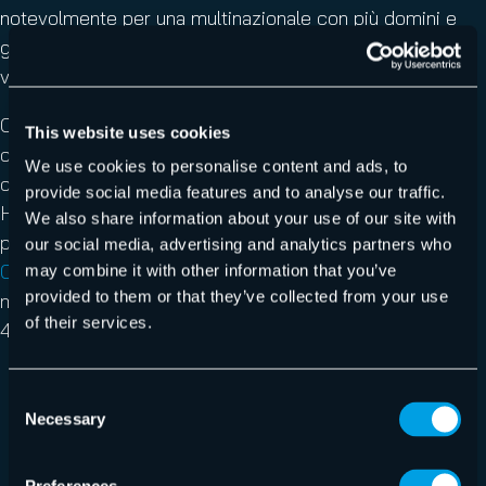
notevolmente per una multinazionale con più domini e
giurisdizioni, dove la consegna efficace delle email è
vitale.
Ci sono poi altri rischi da considerare oltre alla semplice
This website uses cookies
consegna, ad esempio l’aumento delle email di phishing
We use cookies to personalise content and ads, to
che riescono a passare.
Questo articolo
di
provide social media features and to analyse our traffic.
Hornetsecurity entra nei dettagli, a volte anche
We also share information about your use of our site with
preoccupanti, di questa minaccia. Il recente
Report
our social media, advertising and analytics partners who
Cybersecurity
di Hornetsecurity ha rilevato che, su 45
may combine it with other information that you’ve
provided to them or that they’ve collected from your use
miliardi di email analizzate, il phishing rappresentava il
of their services.
43,3% di tutte le email malevole.
Consent
Effettua un rapido controllo
Necessary
Selection
dell’autenticazione email e analizza
le impostazioni SPF, DKIM e