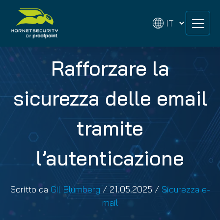
Skip
Skip
to
to
content
content
Rafforzare la
sicurezza delle email
tramite
l’autenticazione
Scritto da
Gil Blumberg
/
21.05.2025
/
Sicurezza e-
mail