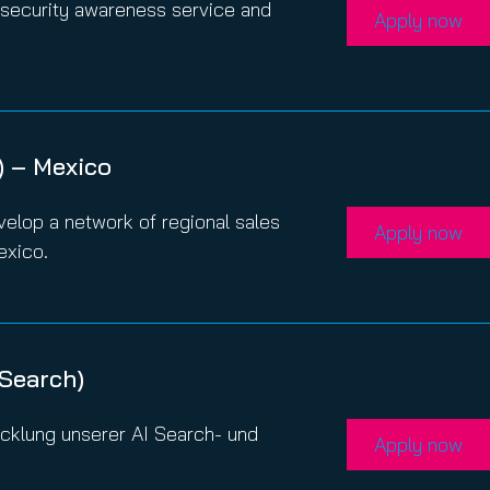
 security awareness service and
Apply now
) – Mexico
evelop a network of regional sales
Apply now
exico.
 Search)
cklung unserer AI Search- und
Apply now