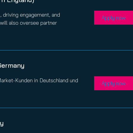
k, driving engagement, and
Apply now
will also oversee partner
 Germany
-Market-Kunden in Deutschland und
Apply now
ny