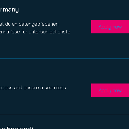
ermany
st du an datengetriebenen
Apply now
nntnisse für unterschiedlichste
rocess and ensure a seamless
Apply now
rn England)